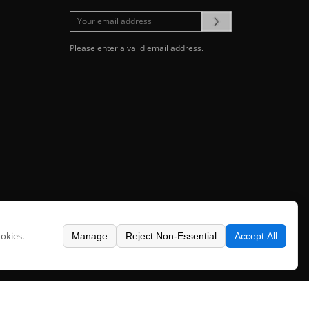
Please enter a valid email address.
okies.
Manage
Reject Non-Essential
Accept All