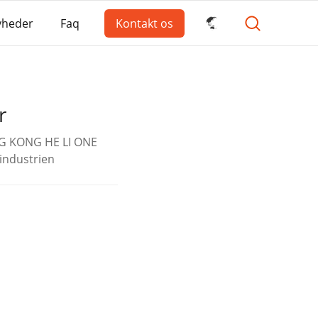
yheder
Faq
Kontakt os
r
NG KONG HE LI ONE
industrien