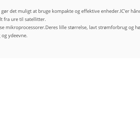
t gør det muligt at bruge kompakte og effektive enheder.
IC'er hå
fra ure til satellitter.
kse mikroprocessorer.
Deres lille størrelse, lavt strømforbrug og 
g og ydeevne.