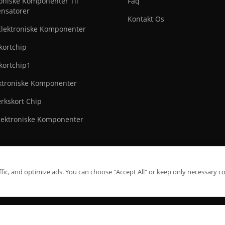
roniske Komponenter Til
Faq
nsatorer
Kontakt Os
Elektroniske Komponenter
kortchip
kortchip1
ektroniske Komponenter
rkskort Chip
lektroniske Komponenter
ic, and optimize ads. You can choose "Accept All" or keep only necessary co
ghts Reserved
Privacy Policy
sitemap.xml
sitemap.html