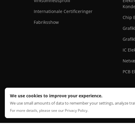
Virksomhedsprofil
Elekt
Konde
Internationale Certificeringer
Chip 
Fabriksshow
Grafik
Grafik
IC El
Netvæ
PCB E
We use cookies to improve your experience.
We use small amounts of data to remember your settings, analyze traff
HONG KONG HE LI ONE ELECTRONICS CO., LIMITED
©
All Ri
For more details, please see our
Privacy Policy
.