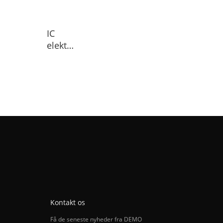
IC 
elektroniske
komponenter
Kontakt os
Få de seneste nyheder fra DEMO