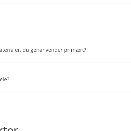
terialer, du genanvender primært?
ele?
kter