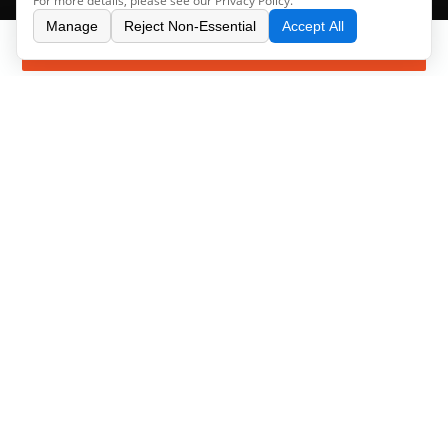
For more details, please see our
Privacy Policy
.
Netværkskort Chip
Manage
Reject Non-Essential
Accept All
forespørgsel
PCB Elektroniske
Komponenter
Støtte
Faq
Kontakt Os
Kontakt os
Få de seneste nyheder fra DEMO
Please enter a valid email address.
HONG KONG HE LI ONE ELECTRONICS CO., LIMITED
©
All Rights
Reserved
Privacy Policy
sitemap.xml
sitemap.html