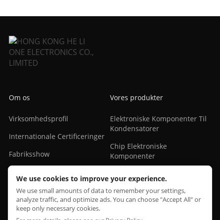
Om os
Vores produkter
Virksomhedsprofil
Elektroniske Komponenter Til
Kondensatorer
Internationale Certificeringer
Chip Elektroniske
Fabriksshow
Komponenter
Grafikkortchip
We use cookies to improve your experience.
We use small amounts of data to remember your settings,
Grafikkortchip1
analyze traffic, and optimize ads. You can choose "Accept All" or
keep only necessary cookies.
IC Elektroniske Komponenter