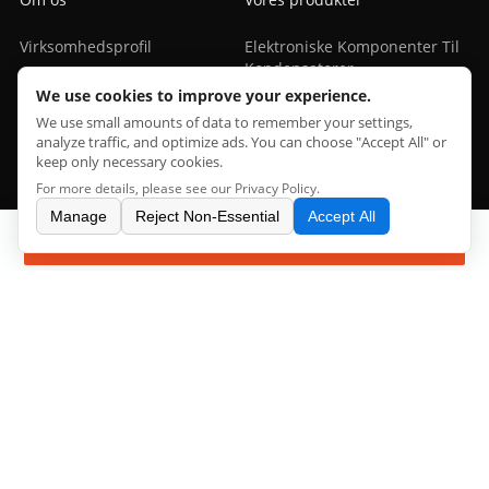
Virksomhedsprofil
Elektroniske Komponenter Til
Kondensatorer
Internationale Certificeringer
We use cookies to improve your experience.
Chip Elektroniske
We use small amounts of data to remember your settings,
Fabriksshow
Komponenter
analyze traffic, and optimize ads. You can choose "Accept All" or
keep only necessary cookies.
Grafikkortchip
For more details, please see our
Privacy Policy
.
Grafikkortchip1
Manage
Reject Non-Essential
Accept All
forespørgsel
IC Elektroniske Komponenter
Netværkskort Chip
PCB Elektroniske
Komponenter
Støtte
Faq
Kontakt Os